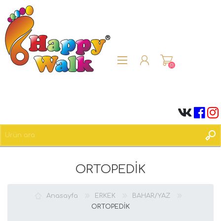
(0)
ÜYE OL
ORTOPEDİK
OTURUM AÇ
Anasayfa
ERKEK
BAHAR/YAZ
ORTOPEDİK