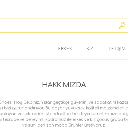
ERKEK
KIZ
ILETIŞIM
BAHAR/YAZ
BAHAR/YAZ
OKUL/KIŞ
OKUL/KIŞ
HAKKIMIZDA
oes, Hoş Geldiniz. Yıllar geçtikçe güvenini ve sadakatini kaza
bizi gururlandırıyor. Bu başarıyı, yüksek kaliteli malzemeleri en 
nlayan ve sektördeki standartları belirleyen ürünlerimize borç
ı tecrübe ve deneyimli kadromuz ile erkek ve kız çocuk grubu biri
ve suni deri son moda ürünler üretiyoruz.