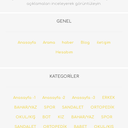
açıklamaları inceleyerek görüntüleyin.
GENEL
Anasayfa
Arama
haber
Blog
iletişim
Hesabım
KATEGORILER
Anasayfa -1
Anasayfa -2
Anasayfa -3
ERKEK
BAHAR/YAZ
SPOR
SANDALET
ORTOPEDİK
OKUL/KIŞ
BOT
KIZ
BAHAR/YAZ
SPOR
SANDALET
ORTOPEDİK
BABET
OKUL/KIŞ