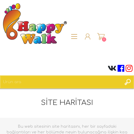
(0)
ÜYE OL
SITE HARITASI
OTURUM AÇ
Bu web sitesinin site haritasını, her bir sayfadaki
bağlantıları ve her bölümde neyin bulunacağına ilişkin kısa