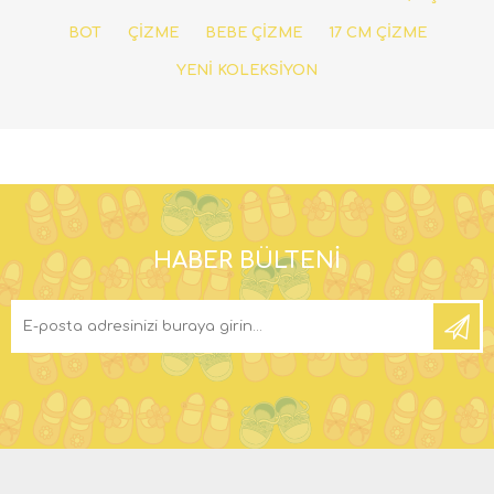
BOT
ÇİZME
BEBE ÇİZME
17 CM ÇİZME
YENİ KOLEKSİYON
HABER BÜLTENI