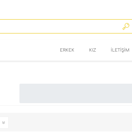
ERKEK
KIZ
ILETIŞIM
BAHAR/YAZ
BAHAR/YAZ
OKUL/KIŞ
OKUL/KIŞ