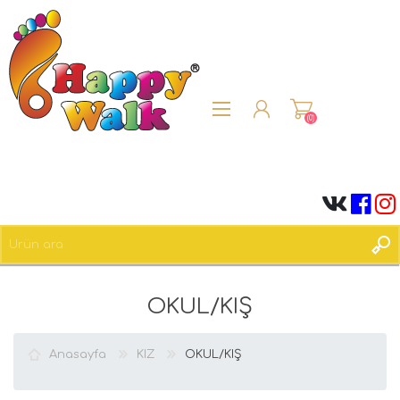
(0)
ÜYE OL
OKUL/KIŞ
OTURUM AÇ
Anasayfa
KIZ
OKUL/KIŞ