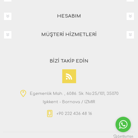
HESABIM
MÜŞTERI HIZMETLERI
BIZI TAKIP EDIN
Egemenlik Mah. , 6086. Sk. No:25/101, 35070
Işıkkent - Bornova / IZMIR
+90 232 436 48 16