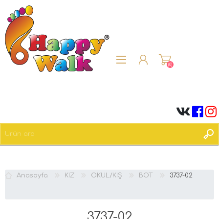
(0)
ÜYE OL
OTURUM AÇ
Anasayfa
KIZ
OKUL/KIŞ
BOT
3737-02
3737-02